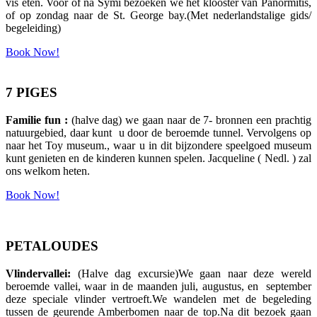
vis eten. Voor of na Symi bezoeken we het klooster van Panormitis,
of op zondag naar de St. George bay.(Met nederlandstalige gids/
begeleiding)
Book Now!
7 PIGES
Familie fun :
(halve dag) we gaan naar de 7- bronnen een prachtig
natuurgebied, daar kunt u door de beroemde tunnel. Vervolgens op
naar het Toy museum., waar u in dit bijzondere speelgoed museum
kunt genieten en de kinderen kunnen spelen. Jacqueline ( Nedl. ) zal
ons welkom heten.
Book Now!
PETALOUDES
Vlindervallei:
(Halve dag excursie)We gaan naar deze wereld
beroemde vallei, waar in de maanden juli, augustus, en september
deze speciale vlinder vertroeft.We wandelen met de begeleding
tussen de geurende Amberbomen naar de top.Na dit bezoek gaan